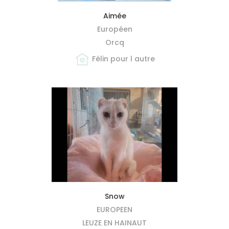
MIEUX ME CONNAÎTRE
Aimée
Européen
Orcq
Félin pour l autre
MIEUX ME CONNAÎTRE
Snow
EUROPEEN
LEUZE EN HAINAUT