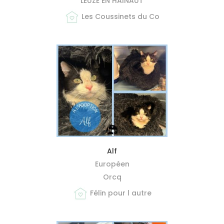
LEUZE EN HAINAUT
Les Coussinets du Co
MIEUX ME CONNAÎTRE
Alf
Européen
Orcq
Félin pour l autre