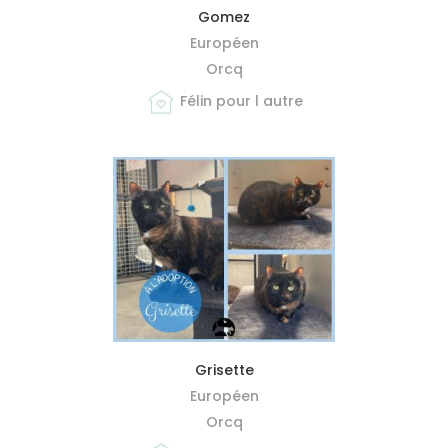
MIEUX ME CONNAÎTRE
Gomez
Européen
Orcq
Félin pour l autre
MIEUX ME CONNAÎTRE
Grisette
Européen
Orcq