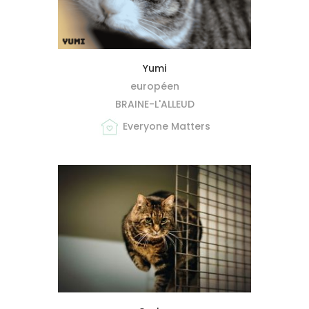
MIEUX ME CONNAÎTRE
Yumi
européen
BRAINE-L'ALLEUD
Everyone Matters
MIEUX ME CONNAÎTRE