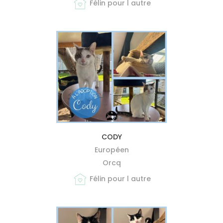
Félin pour l autre
MIEUX ME CONNAÎTRE
CODY
Européen
Orcq
Félin pour l autre