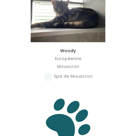
MIEUX ME CONNAÎTRE
Woody
Européenne
Mouscron
Spa de Mouscron