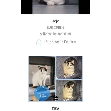
MIEUX ME CONNAÎTRE
Jojo
EUROPEEN
Villers-le-Bouillet
Félins pour l'autre
MIEUX ME CONNAÎTRE
TIKA