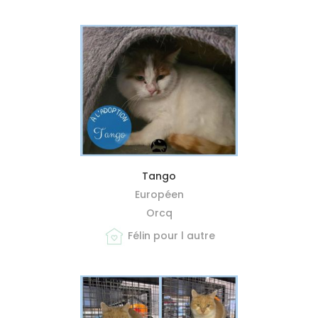
MIEUX ME CONNAÎTRE
Tango
Européen
Orcq
Félin pour l autre