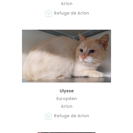
Arlon
Refuge de Arlon
MIEUX ME CONNAÎTRE
Ulysse
Européen
Arlon
Refuge de Arlon