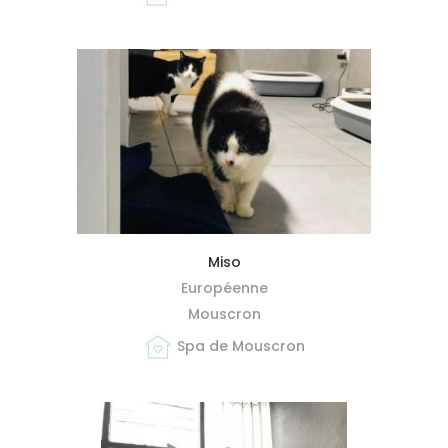
MIEUX ME CONNAÎTRE
Miso
Européenne
Mouscron
Spa de Mouscron