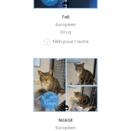
MIEUX ME CONNAÎTRE
Tali
Européen
Orcq
Félin pour l autre
MIEUX ME CONNAÎTRE
NUAGE
Européen