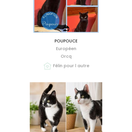
MIEUX ME CONNAÎTRE
POUPOUCE
Européen
Orcq
Félin pour l autre