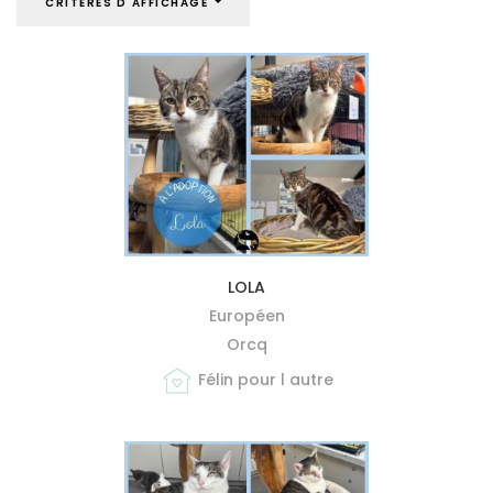
CRITÈRES D'AFFICHAGE
MIEUX ME CONNAÎTRE
LOLA
Européen
Orcq
Félin pour l autre