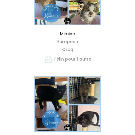
MIEUX ME CONNAÎTRE
Mimine
Européen
Orcq
Félin pour l autre