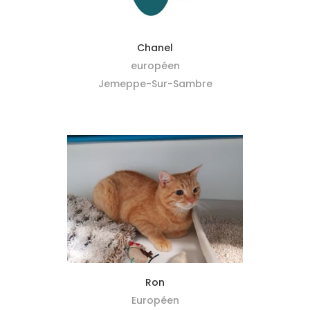
MIEUX ME CONNAÎTRE
Chanel
européen
Jemeppe-Sur-Sambre
MIEUX ME CONNAÎTRE
Ron
Européen