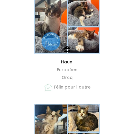
MIEUX ME CONNAÎTRE
Hauni
Européen
Orcq
Félin pour l autre