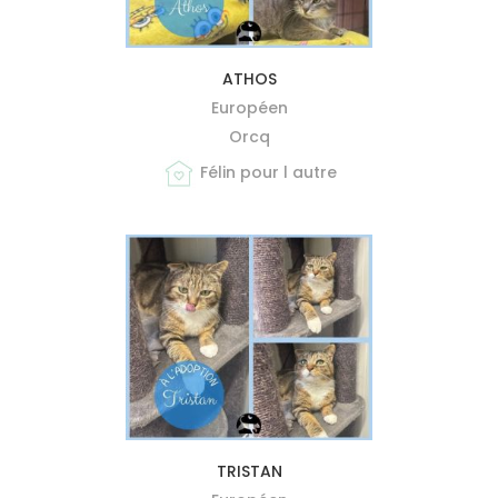
MIEUX ME CONNAÎTRE
ATHOS
Européen
Orcq
Félin pour l autre
MIEUX ME CONNAÎTRE
TRISTAN