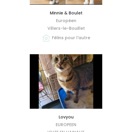
MIEUX ME CONNAÎTRE
Minnie & Boulet
Européen
Villers-le-Bouillet
Félins pour l'autre
MIEUX ME CONNAÎTRE
Lovyou
EUROPEEN