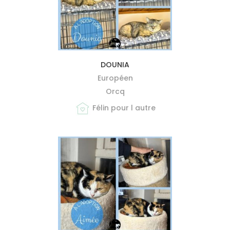
MIEUX ME CONNAÎTRE
DOUNIA
Européen
Orcq
Félin pour l autre