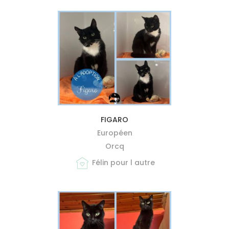
MIEUX ME CONNAÎTRE
FIGARO
Européen
Orcq
Félin pour l autre