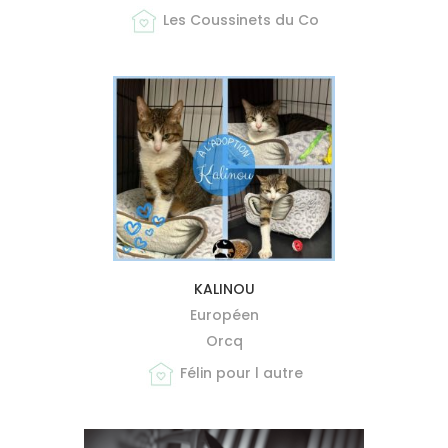
Les Coussinets du Co
MIEUX ME CONNAÎTRE
KALINOU
Européen
Orcq
Félin pour l autre