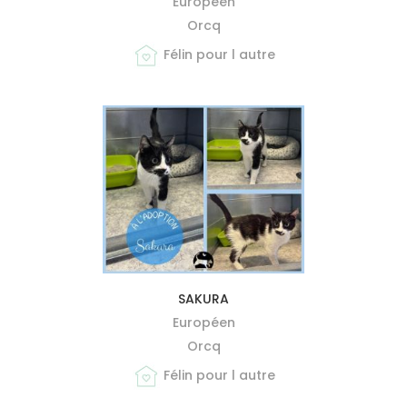
Européen
Orcq
Félin pour l autre
MIEUX ME CONNAÎTRE
SAKURA
Européen
Orcq
Félin pour l autre