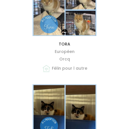
MIEUX ME CONNAÎTRE
TORA
Européen
Orcq
Félin pour l autre