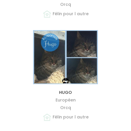
Orcq
Félin pour l autre
MIEUX ME CONNAÎTRE
HUGO
Européen
Orcq
Félin pour l autre