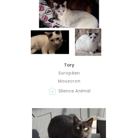
MIEUX ME CONNAÎTRE
Tory
Européen
Mouscron
Silence Animal