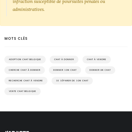
infraction susceptible de poursuites pénales ou
administratives.
MOTS CLÉS
ADOPTION CHAT BELGIQUE
CHAT À DONNER
CHAT À VENDRE
CHERCHE CHAT À DONNER
DONNER SON CHAT
DONNER UN CHAT
RECHERCHE CHAT À VENDRE
SE SÉPARER DE SON CHAT
VENTE CHAT BELGIQUE