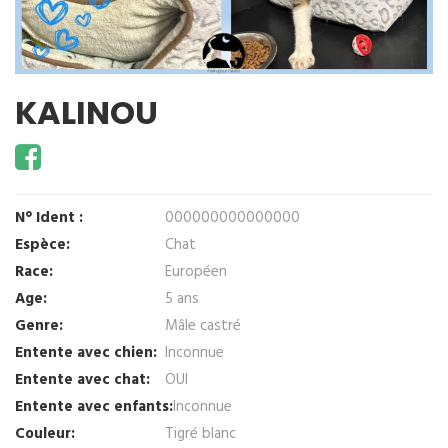
KALINOU
N° Ident :
000000000000000
Espèce:
Chat
Race:
Européen
Age:
5 ans
Genre:
Mâle castré
Entente avec chien:
Inconnue
Entente avec chat:
OUI
Entente avec enfants:
Inconnue
Couleur:
Tigré blanc