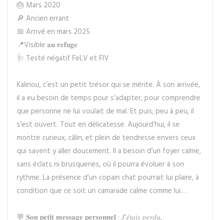
🎂 Mars 2020
🔎 Ancien errant
📅 Arrivé en mars 2025
📍Visible 𝐚𝐮 𝐫𝐞𝐟𝐮𝐠𝐞
🩺 Testé négatif FeLV et FIV
Kalinou, c’est un petit trésor qui se mérite. À son arrivée,
il a eu besoin de temps pour s’adapter, pour comprendre
que personne ne lui voulait de mal. Et puis, peu à peu, il
s’est ouvert. Tout en délicatesse. Aujourd’hui, il se
montre curieux, câlin, et plein de tendresse envers ceux
qui savent y aller doucement. Il a besoin d’un foyer calme,
sans éclats ni brusqueries, où il pourra évoluer à son
rythme. La présence d’un copain chat pourrait lui plaire, à
condition que ce soit un camarade calme comme lui…
💬 𝐒𝐨𝐧 𝐩𝐞𝐭𝐢𝐭 𝐦𝐞𝐬𝐬𝐚𝐠𝐞 𝐩𝐞𝐫𝐬𝐨𝐧𝐧𝐞𝐥 : 𝐽’𝑒́𝑡𝑎𝑖𝑠 𝑝𝑒𝑟𝑑𝑢,