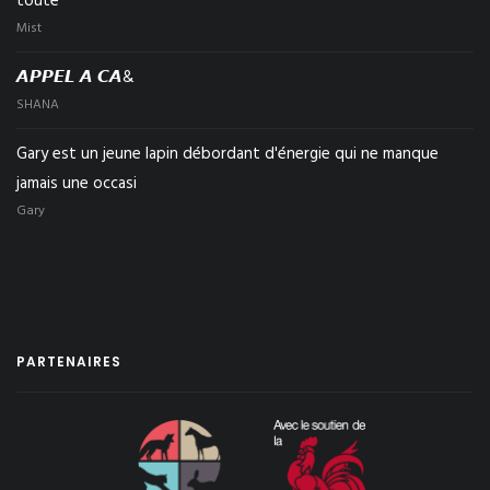
toute
Mist
𝘼𝙋𝙋𝙀𝙇 𝘼 𝘾𝘼&
SHANA
Gary est un jeune lapin débordant d'énergie qui ne manque
jamais une occasi
Gary
PARTENAIRES