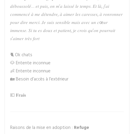
𝑑𝑒́𝑏𝑜𝑢𝑠𝑠𝑜𝑙𝑒́… 𝑒𝑡 𝑝𝑢𝑖𝑠, 𝑜𝑛 𝑚’𝑎 𝑙𝑎𝑖𝑠𝑠𝑒́ 𝑙𝑒 𝑡𝑒𝑚𝑝𝑠. 𝐸𝑡 𝑙𝑎̀, 𝑗’𝑎𝑖
𝑐𝑜𝑚𝑚𝑒𝑛𝑐𝑒́ 𝑎̀ 𝑚𝑒 𝑑𝑒́𝑡𝑒𝑛𝑑𝑟𝑒, 𝑎̀ 𝑎𝑖𝑚𝑒𝑟 𝑙𝑒𝑠 𝑐𝑎𝑟𝑒𝑠𝑠𝑒𝑠, 𝑎̀ 𝑟𝑜𝑛𝑟𝑜𝑛𝑛𝑒𝑟
𝑝𝑜𝑢𝑟 𝑑𝑖𝑟𝑒 𝑚𝑒𝑟𝑐𝑖. 𝐽𝑒 𝑠𝑢𝑖𝑠 𝑠𝑒𝑛𝑠𝑖𝑏𝑙𝑒 𝑚𝑎𝑖𝑠 𝑎𝑣𝑒𝑐 𝑢𝑛 𝑐œ𝑢𝑟
𝑖𝑚𝑚𝑒𝑛𝑠𝑒. 𝑆𝑖 𝑡𝑢 𝑒𝑠 𝑑𝑜𝑢𝑥 𝑒𝑡 𝑝𝑎𝑡𝑖𝑒𝑛𝑡, 𝑗𝑒 𝑐𝑟𝑜𝑖𝑠 𝑞𝑢’𝑜𝑛 𝑝𝑜𝑢𝑟𝑟𝑎𝑖𝑡
𝑠’𝑎𝑖𝑚𝑒𝑟 𝑡𝑟𝑒̀𝑠 𝑓𝑜𝑟𝑡
🐈 Ok chats
🐶 Entente inconnue
👶 Entente inconnue
🏡 Besoin d’accès à l’extérieur
💶 𝐅𝐫𝐚𝐢𝐬
Raisons de la mise en adoption :
Refuge