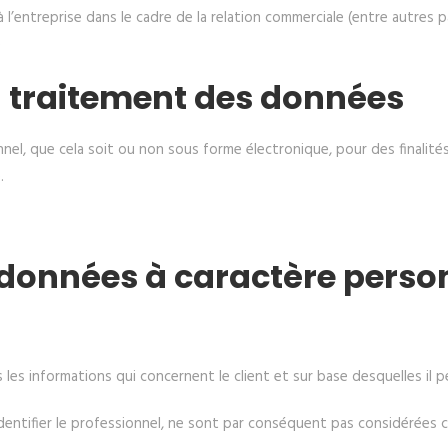
à l’entreprise dans le cadre de la relation commerciale (entre autres 
)
du traitement des données
l, que cela soit ou non sous forme électronique, pour des finalités 
.
 données à caractère perso
es informations qui concernent le client et sur base desquelles il pe
entifier le professionnel, ne sont par conséquent pas considérées