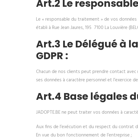
Art.2 Le responsabl
Le « responsable du traitement » de vos données à
établi à Rue Jean Jaures, 195 7100 La Louvière (BEL
Art.3 Le Délégué à 
GDPR :
Chacun de nos clients peut prendre contact avec 
ses données à caractère personnel et l’exercice de
Art.4 Base légales 
JADOPTE.BE ne peut traiter vos données à caractère 
Aux fins de l’exécution et du respect du contrat 
En vue du bon fonctionnement de l’entreprise ;