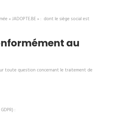
mée « JADOPTE.BE » : dont le siège social est
 Conformément au
ur toute question concernant le traitement de
 GDPR) :