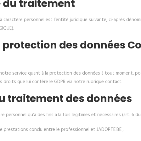
e du traitement
 caractère personnel est l’entité juridique suivante, ci-après dénom
GIQUE).
la protection des données
notre service quant à la protection des données à tout moment, po
s droits que lui confère le GDPR via notre rubrique contact.
du traitement des données
personnel qu’à des fins à la fois légitimes et nécessaires (art. 6 du
de prestations conclu entre le professionnel et JADOPTE.BE ;