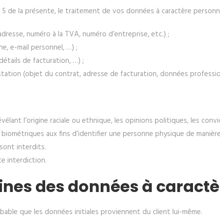
e 5 de la présente, le traitement de vos données à caractère personnel
dresse, numéro à la TVA, numéro d’entreprise, etc.) ;
, e-mail personnel, …) ;
tails de facturation, …) ;
tation (objet du contrat, adresse de facturation, données profession
lant l’origine raciale ou ethnique, les opinions politiques, les convi
iométriques aux fins d’identifier une personne physique de manière
sont interdits.
e interdiction.
igines des données à caract
obable que les données initiales proviennent du client lui-même.