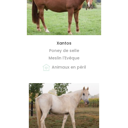
MIEUX ME CONNAÎTRE
Xantos
Poney de selle
Meslin l'Evêque
Animaux en péril