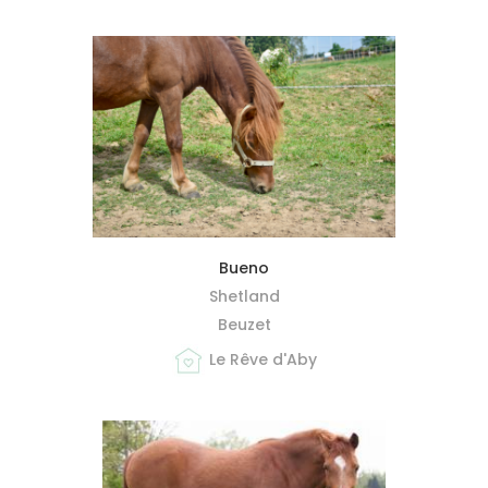
MIEUX ME CONNAÎTRE
Bueno
Shetland
Beuzet
Le Rêve d'Aby