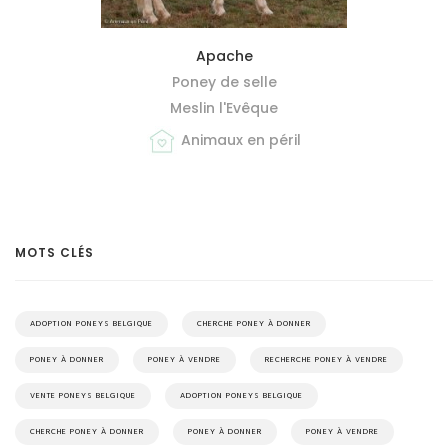
MIEUX ME CONNAÎTRE
Apache
Poney de selle
Meslin l'Evêque
Animaux en péril
MOTS CLÉS
ADOPTION PONEYS BELGIQUE
CHERCHE PONEY À DONNER
PONEY À DONNER
PONEY À VENDRE
RECHERCHE PONEY À VENDRE
VENTE PONEYS BELGIQUE
ADOPTION PONEYS BELGIQUE
CHERCHE PONEY À DONNER
PONEY À DONNER
PONEY À VENDRE