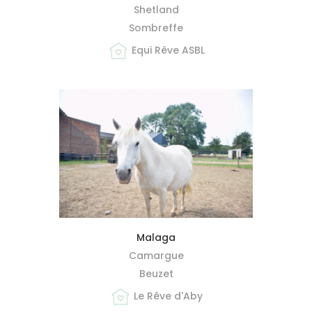
Shetland
Sombreffe
Equi Rêve ASBL
MIEUX ME CONNAÎTRE
Malaga
Camargue
Beuzet
Le Rêve d'Aby