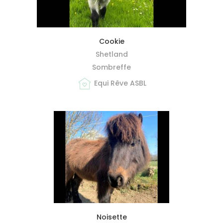
MIEUX ME CONNAÎTRE
Cookie
Shetland
Sombreffe
Equi Rêve ASBL
MIEUX ME CONNAÎTRE
Noisette