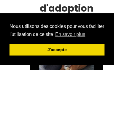
d'adoption
Donnez-leur une seconde chance !
Nous utilisons des cookies pour vous faciliter
l'utilisation de ce site
En savoir plus
J'accepte
MIEUX ME CONNAÎTRE
SHANA
croisé jack rus
TOUTICHIEN ASBL