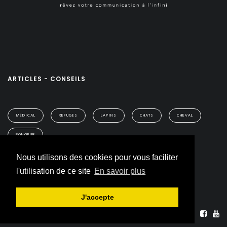
ARTICLES - CONSEILS
MÉDICAL
REFUGES
LAPINS
CHATS
CHEVAL
RONGEUR
Nous utilisons des cookies pour vous faciliter
l'utilisation de ce site
En savoir plus
RGPD
Cookies
Accueil
J'accepte
© 2026 JADOPTE. CRÉATION
DREAMCOM
Rejoignez-nous sur :