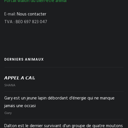
Portail wallon du bien-être animal
E-mail:
Nous contacter
TVA : BE0 697 823 047
DERNIERS ANIMAUX
𝘼𝙋𝙋𝙀𝙇 𝘼 𝘾𝘼&
SHANA
Gary est un jeune lapin débordant d'énergie qui ne manque
jamais une occasi
Gary
Dalton est le dernier survivant d'un groupe de quatre moutons