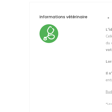
Informations vétérinaire
L’i
Cel
du 
vot
Lor
Il 
ent
Bud
*Les