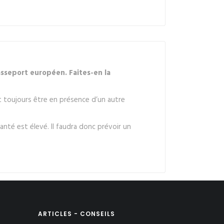
asseport européen. Faites-en la
nt toujours être en présence d’un autre
té est élevé. Il faudra donc prévoir un
ARTICLES - CONSEILS