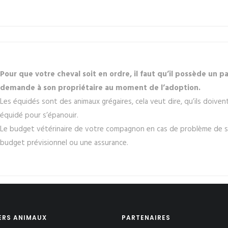
Pour que votre cheval soit en ordre, il faut qu’il possède un p
demande à son propriétaire au moment de l’adoption.
Les équidés sont des animaux grégaires, cela veut dire, qu’ils doive
équidé pour s’épanouir.
Le budget vétérinaire de votre compagnon en cas de problème de san
budget prévisionnel ou une assurance.
ERS ANIMAUX
PARTENAIRES