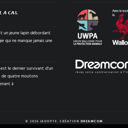
𝙇 𝘼 𝘾𝘼&
st un jeune lapin débordant
gie qui ne manque jamais une
est le dernier survivant d'un
 de quatre moutons
enant à
© 2026 JADOPTE. CRÉATION
DREAMCOM