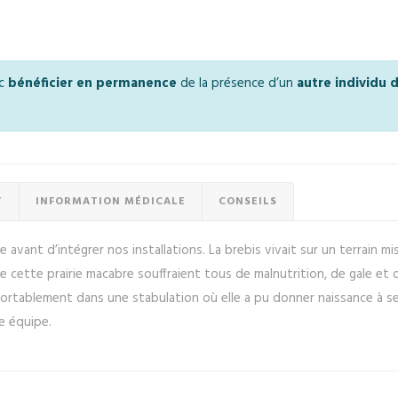
nc
bénéficier en permanence
de la présence d’un
autre individu
T
INFORMATION MÉDICALE
CONSEILS
 avant d’intégrer nos installations. La brebis vivait sur un terrain m
e cette prairie macabre souffraient tous de malnutrition, de gale et
nfortablement dans une stabulation où elle a pu donner naissance à 
re équipe.