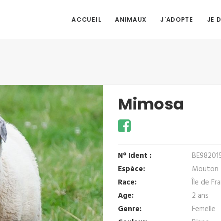
ACCUEIL
ANIMAUX
J'ADOPTE
JE 
Mimosa
N° Ident :
BE98201
Espèce:
Mouton
Race:
Île de Fr
Age:
2 ans
Genre:
Femelle