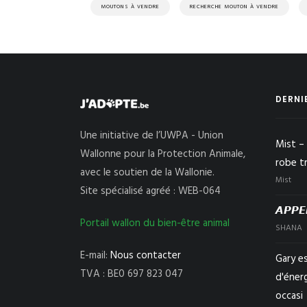
MOUTONS À VENDRE
RECHERCHE MOUTON À VENDRE
DERNI
Une initiative de l’UWPA - Union
Mist – 
Wallonne pour la Protection Animale,
robe t
avec le soutien de la Wallonie.
Mist
Site spécialisé agréé : WEB-064
𝘼𝙋𝙋𝙀
Portail wallon du bien-être animal
SHANA
E-mail:
Nous contacter
Gary e
TVA : BE0 697 823 047
d'éner
occasi