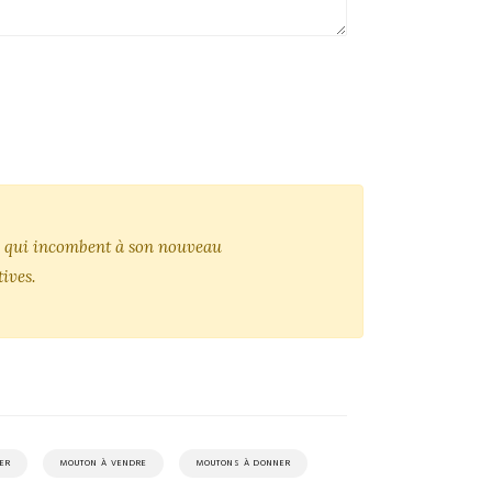
tés qui incombent à son nouveau
ives.
ER
MOUTON À VENDRE
MOUTONS À DONNER