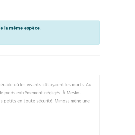
 de la même espèce
.
isérable où les vivants côtoyaient les morts. Au
 de pieds extrêmement négligés. À Meslin-
ses petits en toute sécurité. Mimosa mène une