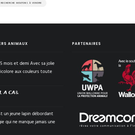
RECHERCHE MOUTONS À VENDRE
ERS ANIMAUX
PARTENAIRES
5 mois et demi Avec sa jolie
ricolore aux couleurs toute
𝙇 𝘼 𝘾𝘼&
st un jeune lapin débordant
gie qui ne manque jamais une