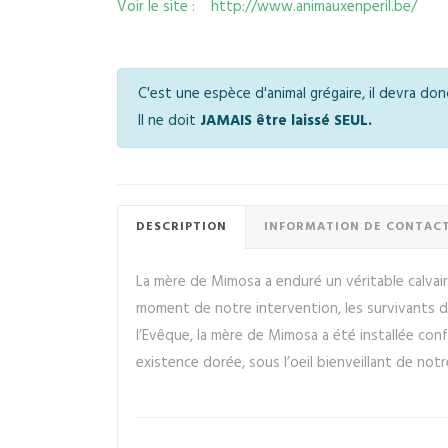
Voir le site : http://www.animauxenperil.be/
C'est une espèce d'animal grégaire, il devra do
Il ne doit
JAMAIS être laissé SEUL.
DESCRIPTION
INFORMATION DE CONTAC
La mère de Mimosa a enduré un véritable calvaire
moment de notre intervention, les survivants d
l’Evêque, la mère de Mimosa a été installée co
existence dorée, sous l’oeil bienveillant de not