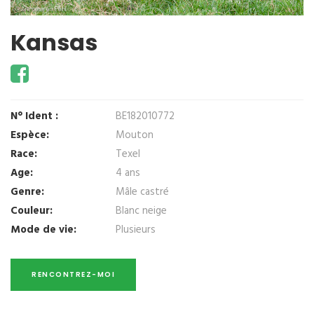
Kansas
N° Ident :
BE182010772
Espèce:
Mouton
Race:
Texel
Age:
4 ans
Genre:
Mâle castré
Couleur:
Blanc neige
Mode de vie:
Plusieurs