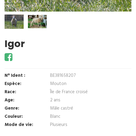
Igor
N° Ident :
BE381658207
Espèce:
Mouton
Race:
Île de France croisé
Age:
2 ans
Genre:
Mâle castré
Couleur:
Blanc
Mode de vie:
Plusieurs