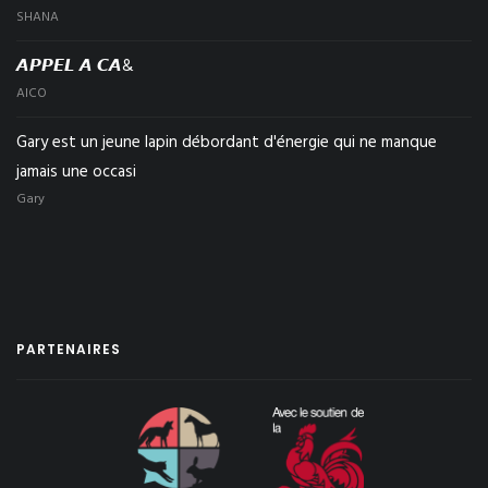
SHANA
𝘼𝙋𝙋𝙀𝙇 𝘼 𝘾𝘼&
AICO
Gary est un jeune lapin débordant d'énergie qui ne manque
jamais une occasi
Gary
PARTENAIRES