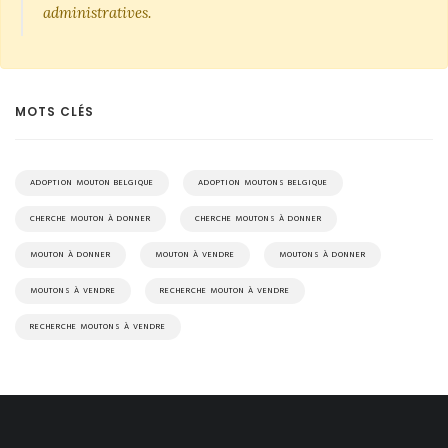
administratives.
MOTS CLÉS
ADOPTION MOUTON BELGIQUE
ADOPTION MOUTONS BELGIQUE
CHERCHE MOUTON À DONNER
CHERCHE MOUTONS À DONNER
MOUTON À DONNER
MOUTON À VENDRE
MOUTONS À DONNER
MOUTONS À VENDRE
RECHERCHE MOUTON À VENDRE
RECHERCHE MOUTONS À VENDRE