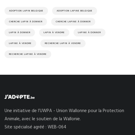
ADOPTION LAPIN BELGIQUE
ADOPTION LAPINE BELGIQUE
CHERCHE LAPIN À DONNER
CHERCHE LAPINE À DONNER
LAPIN À DONNER
LAPIN À VENDRE
LAPINE À DONNER
LAPINE À VENDRE
RECHERCHE LAPIN À VENDRE
RECHERCHE LAPINE À VENDRE
Une initiative de l’UWPA - Union Wallonne pour la Protection
Animale, avec le soutien de la Wallonie.
Site spécialisé agréé : WEB-064