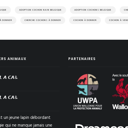
GIQUE
ADOPTION COCHON NAIN BELGIQUE
ADOPTION COCHONS BELGIQUE
CH
 À DONNER
CHERCHE COCHONS À DONNER
COCHON À DONNER
COCHON À VEN
ERS ANIMAUX
PARTENAIRES
𝙇 𝘼 𝘾𝘼&
𝙇 𝘼 𝘾𝘼&
st un jeune lapin débordant
gie qui ne manque jamais une