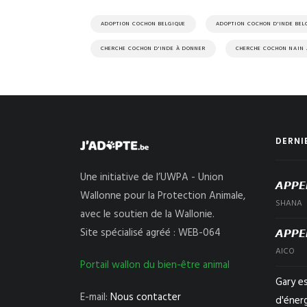
ADOPTION COCHON BELGIQUE
ADOPTION COCHON D'INDE BEL
CHERCHE COCHON D'INDE À DONNER
CHERCHE COCHON NAIN
DERNI
Une initiative de l’UWPA - Union
𝘼𝙋𝙋𝙀
Wallonne pour la Protection Animale,
SHANA
avec le soutien de la Wallonie.
Site spécialisé agréé : WEB-064
𝘼𝙋𝙋𝙀
AICO
Portail wallon du bien-être animal
Gary e
E-mail:
Nous contacter
d'éner