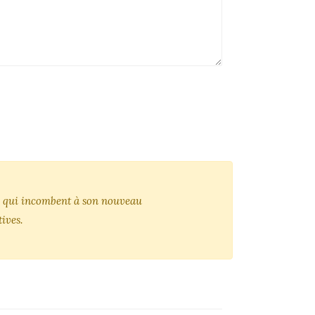
tés qui incombent à son nouveau
ives.