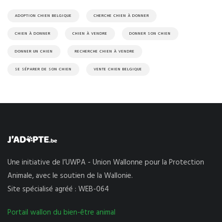
ADOPTION CHIEN BELGIQUE
CHERCHE CHIEN À DONNER
CHIEN À DONNER
CHIEN À VENDRE
DONNER SON CHIEN
DONNER UN CHIEN
RECHERCHE CHIEN À VENDRE
SE SÉPARER DE SON CHIEN
VENTE CHIEN BELGIQUE
Une initiative de l’UWPA - Union Wallonne pour la Protection
Animale, avec le soutien de la Wallonie.
Site spécialisé agréé : WEB-064
Portail wallon du bien-être animal