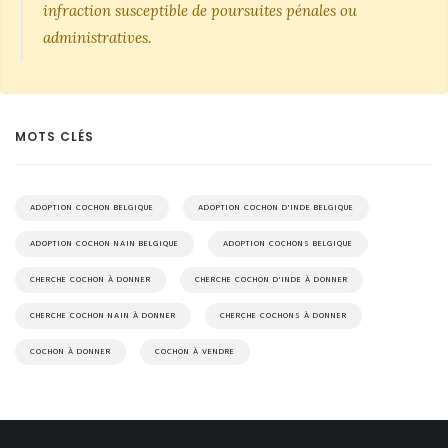
infraction susceptible de poursuites pénales ou
administratives.
MOTS CLÉS
ADOPTION COCHON BELGIQUE
ADOPTION COCHON D'INDE BELGIQUE
ADOPTION COCHON NAIN BELGIQUE
ADOPTION COCHONS BELGIQUE
CHERCHE COCHON À DONNER
CHERCHE COCHON D'INDE À DONNER
CHERCHE COCHON NAIN À DONNER
CHERCHE COCHONS À DONNER
COCHON À DONNER
COCHON À VENDRE