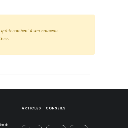
tés qui incombent à son nouveau
ives.
ARTICLES - CONSEILS