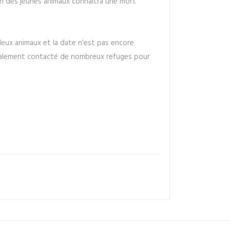
 un des jeunes animaux connaîtra une mort
 deux animaux et la date n'est pas encore
 également contacté de nombreux refuges pour