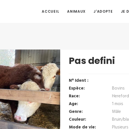
ACCUEIL
ANIMAUX
J'ADOPTE
JE 
Pas defini
N° Ident :
Espèce:
Bovins
Race:
Hereford
Age:
1 mois
Genre:
Mâle
Couleur:
Bruin/bl
Mode de vie:
Plusieurs