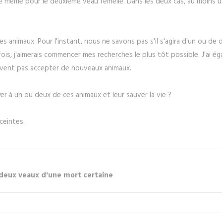
a de même pour le deuxième veau femelle. Dans les deux cas, au moins
s animaux. Pour l'instant, nous ne savons pas s'il s'agira d'un ou de
is, j'aimerais commencer mes recherches le plus tôt possible. J'ai
euvent pas accepter de nouveaux animaux.
 à un ou deux de ces animaux et leur sauver la vie ?
ceintes.
deux veaux d'une mort certaine