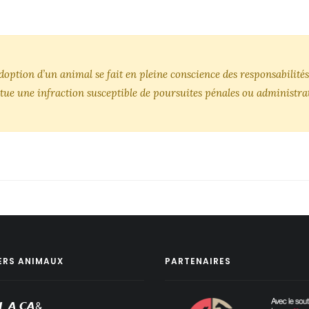
’adoption d’un animal se fait en pleine conscience des responsabili
tue une infraction susceptible de poursuites pénales ou administrat
ERS ANIMAUX
PARTENAIRES
𝙇 𝘼 𝘾𝘼&