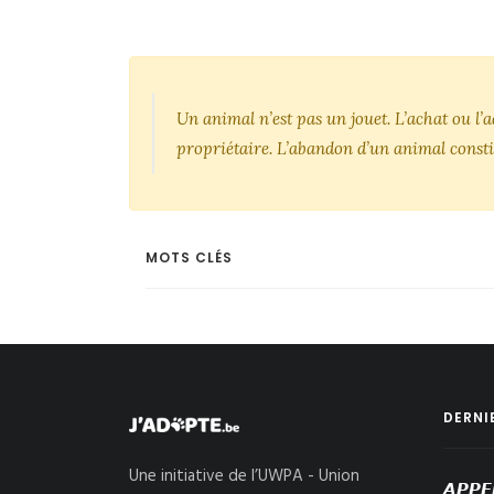
Un animal n’est pas un jouet. L’achat ou l
propriétaire. L’abandon d’un animal consti
MOTS CLÉS
DERNI
Une initiative de l’UWPA - Union
𝘼𝙋𝙋𝙀