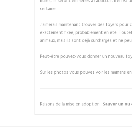
mâles, ils seront emmenés à l'abattoir. Il en v
certaine.
J'aimerais maintenant trouver des foyers pour ce
exactement fixée, probablement en été. Toutefo
animaux, mais ils sont déjà surchargés et ne p
Peut-être pouvez-vous donner un nouveau foyer
Sur les photos vous pouvez voir les mamans en
Raisons de la mise en adoption :
Sauver un ou 