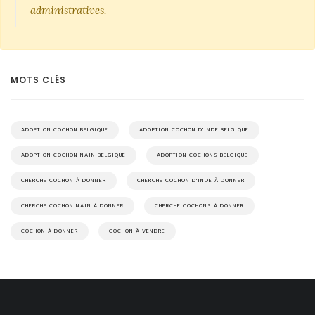
administratives.
MOTS CLÉS
ADOPTION COCHON BELGIQUE
ADOPTION COCHON D'INDE BELGIQUE
ADOPTION COCHON NAIN BELGIQUE
ADOPTION COCHONS BELGIQUE
CHERCHE COCHON À DONNER
CHERCHE COCHON D'INDE À DONNER
CHERCHE COCHON NAIN À DONNER
CHERCHE COCHONS À DONNER
COCHON À DONNER
COCHON À VENDRE