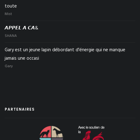
toute
Mist
𝘼𝙋𝙋𝙀𝙇 𝘼 𝘾𝘼&
SHANA
Gary est un jeune lapin débordant d'énergie qui ne manque
jamais une occasi
Gary
PARTENAIRES