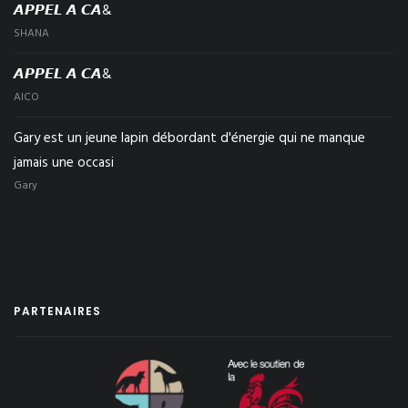
𝘼𝙋𝙋𝙀𝙇 𝘼 𝘾𝘼&
SHANA
𝘼𝙋𝙋𝙀𝙇 𝘼 𝘾𝘼&
AICO
Gary est un jeune lapin débordant d'énergie qui ne manque
jamais une occasi
Gary
PARTENAIRES