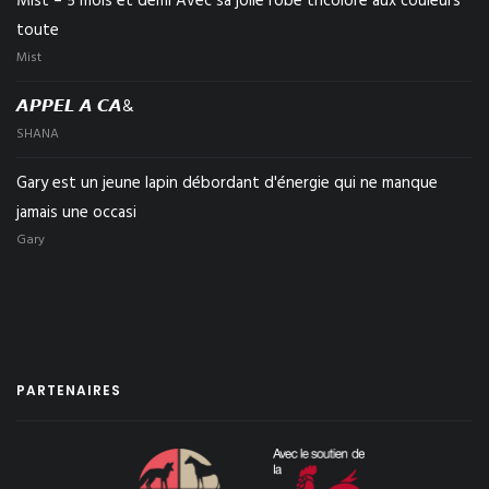
Mist – 5 mois et demi Avec sa jolie robe tricolore aux couleurs
toute
Mist
𝘼𝙋𝙋𝙀𝙇 𝘼 𝘾𝘼&
SHANA
Gary est un jeune lapin débordant d'énergie qui ne manque
jamais une occasi
Gary
PARTENAIRES