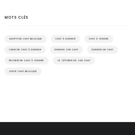
MOTS CLÉS
ADOPTION CHAT BELGIQUE
CHAT À DONNER
CHAT À VENDRE
CHERCHE CHAT À DONNER
DONNER SON CHAT
DONNER UN CHAT
RECHERCHE CHAT À VENDRE
SE SÉPARER DE SON CHAT
VENTE CHAT BELGIQUE