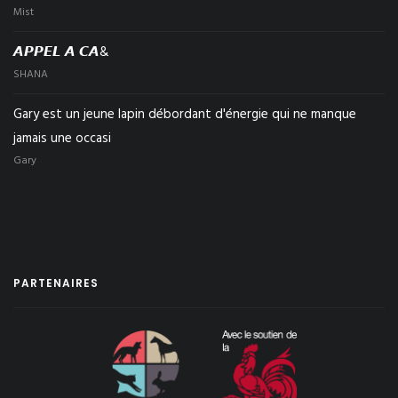
Mist
𝘼𝙋𝙋𝙀𝙇 𝘼 𝘾𝘼&
SHANA
Gary est un jeune lapin débordant d'énergie qui ne manque
jamais une occasi
Gary
PARTENAIRES