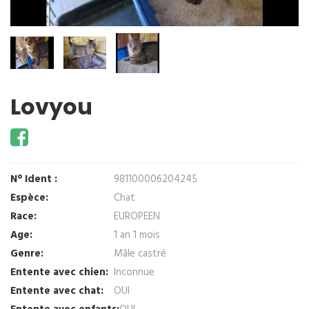
Lovyou
N° Ident :
981100006204245
Espèce:
Chat
Race:
EUROPEEN
Age:
1 an 1 mois
Genre:
Mâle castré
Entente avec chien:
Inconnue
Entente avec chat:
OUI