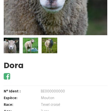
Dora
N° Ident :
BE000000000
Espèce:
Mouton
Race:
Texel croisé