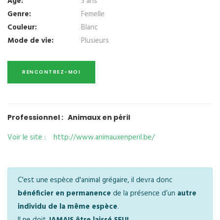
Age:
3 ans
Genre:
Femelle
Couleur:
Blanc
Mode de vie:
Plusieurs
Professionnel : Animaux en péril
Voir le site : http://www.animauxenperil.be/
C'est une espèce d'animal grégaire, il devra donc
bénéficier en permanence
de la présence d’un
autre
individu de la même espèce
.
Il ne doit
JAMAIS être laissé SEUL.