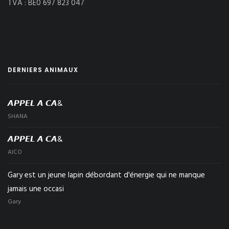
TVA : BE0 697 823 047
DERNIERS ANIMAUX
𝘼𝙋𝙋𝙀𝙇 𝘼 𝘾𝘼&
SHANA
𝘼𝙋𝙋𝙀𝙇 𝘼 𝘾𝘼&
AICO
Gary est un jeune lapin débordant d'énergie qui ne manque
jamais une occasi
Gary