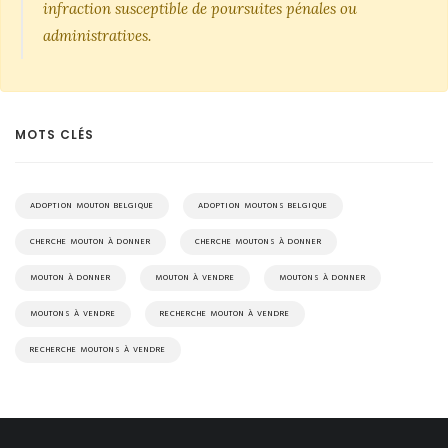
infraction susceptible de poursuites pénales ou
administratives.
MOTS CLÉS
ADOPTION MOUTON BELGIQUE
ADOPTION MOUTONS BELGIQUE
CHERCHE MOUTON À DONNER
CHERCHE MOUTONS À DONNER
MOUTON À DONNER
MOUTON À VENDRE
MOUTONS À DONNER
MOUTONS À VENDRE
RECHERCHE MOUTON À VENDRE
RECHERCHE MOUTONS À VENDRE