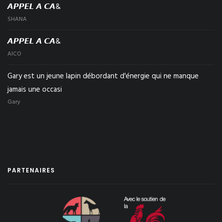
𝘼𝙋𝙋𝙀𝙇 𝘼 𝘾𝘼&
SHANA
𝘼𝙋𝙋𝙀𝙇 𝘼 𝘾𝘼&
AICO
Gary est un jeune lapin débordant d'énergie qui ne manque
jamais une occasi
Gary
PARTENAIRES