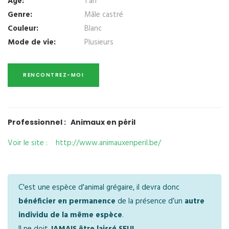
Age:
1 an
Genre:
Mâle castré
Couleur:
Blanc
Mode de vie:
Plusieurs
Professionnel : Animaux en péril
Voir le site : http://www.animauxenperil.be/
C'est une espèce d'animal grégaire, il devra donc
bénéficier en permanence
de la présence d’un
autre
individu de la même espèce
.
Il ne doit
JAMAIS être laissé SEUL.