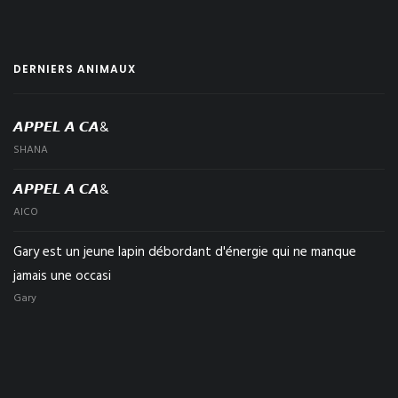
DERNIERS ANIMAUX
𝘼𝙋𝙋𝙀𝙇 𝘼 𝘾𝘼&
SHANA
𝘼𝙋𝙋𝙀𝙇 𝘼 𝘾𝘼&
AICO
Gary est un jeune lapin débordant d'énergie qui ne manque
jamais une occasi
Gary