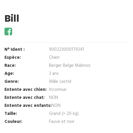
Bill
N° Ident :
900223000179341
Espèce:
Chien
Race:
Berger Belge Malinois
Age:
3 ans
Genre:
Mâle castré
Entente avec chien:
Inconnue
Entente avec chat:
NON
Entente avec enfants:
NON
Taille:
Grand (> 20 kg)
Couleur:
Fauve et noir