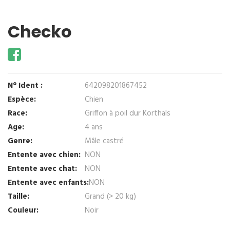
Checko
N° Ident :
642098201867452
Espèce:
Chien
Race:
Griffon à poil dur Korthals
Age:
4 ans
Genre:
Mâle castré
Entente avec chien:
NON
Entente avec chat:
NON
Entente avec enfants:
NON
Taille:
Grand (> 20 kg)
Couleur:
Noir