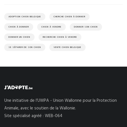
ADOPTION CHIEN BELGIQUE
CHERCHE CHIEN À DONNER
CHIEN À DONNER
CHIEN À VENDRE
DONNER SON CHIEN
DONNER UN CHIEN
RECHERCHE CHIEN À VENDRE
SE SÉPARER DE SON CHIEN
VENTE CHIEN BELGIQUE
Une initiative de l’UWPA - Union Wallonne pour la Protection
Animale, avec le soutien de la Wallonie.
Site spécialisé agréé : WEB-064