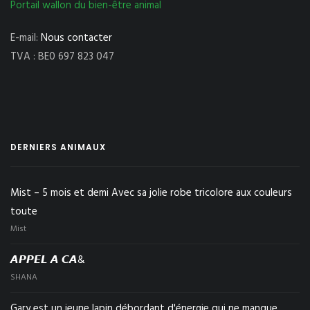
Portail wallon du bien-être animal
E-mail:
Nous contacter
TVA : BE0 697 823 047
DERNIERS ANIMAUX
Mist – 5 mois et demi Avec sa jolie robe tricolore aux couleurs
toute
Mist
𝘼𝙋𝙋𝙀𝙇 𝘼 𝘾𝘼&
SHANA
Gary est un jeune lapin débordant d'énergie qui ne manque