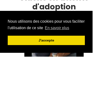
d'adoption
Donnez-leur une seconde chance !
Nous utilisons des cookies pour vous faciliter
l'utilisation de ce site
En savoir plus
J'accepte
MIEUX ME CONNAÎTRE
SHANA
croisé jack rus
TOUTICHIEN ASBL