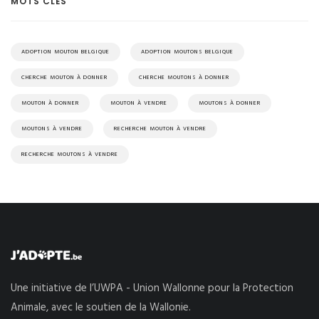
MOTS CLÉS
ADOPTION MOUTON BELGIQUE
ADOPTION MOUTONS BELGIQUE
CHERCHE MOUTON À DONNER
CHERCHE MOUTONS À DONNER
MOUTON À DONNER
MOUTON À VENDRE
MOUTONS À DONNER
MOUTONS À VENDRE
RECHERCHE MOUTON À VENDRE
RECHERCHE MOUTONS À VENDRE
Une initiative de l’UWPA - Union Wallonne pour la Protection
Animale, avec le soutien de la Wallonie.