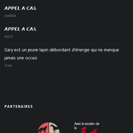
𝘼𝙋𝙋𝙀𝙇 𝘼 𝘾𝘼&
SHANA
𝘼𝙋𝙋𝙀𝙇 𝘼 𝘾𝘼&
AICO
Gary est un jeune lapin débordant d'énergie qui ne manque
jamais une occasi
Gary
PARTENAIRES