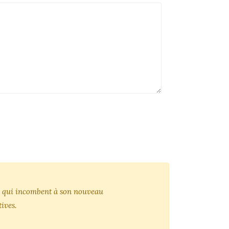
tés qui incombent à son nouveau
ives.