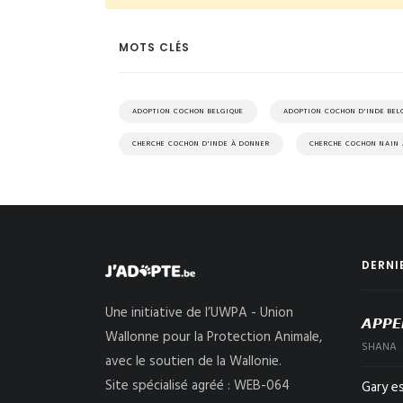
MOTS CLÉS
ADOPTION COCHON BELGIQUE
ADOPTION COCHON D'INDE BEL
CHERCHE COCHON D'INDE À DONNER
CHERCHE COCHON NAIN
DERNI
Une initiative de l’UWPA - Union
𝘼𝙋𝙋𝙀
Wallonne pour la Protection Animale,
SHANA
avec le soutien de la Wallonie.
Site spécialisé agréé : WEB-064
Gary e