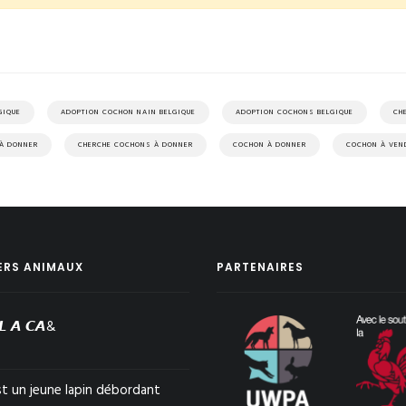
GIQUE
ADOPTION COCHON NAIN BELGIQUE
ADOPTION COCHONS BELGIQUE
CH
 À DONNER
CHERCHE COCHONS À DONNER
COCHON À DONNER
COCHON À VEN
ERS ANIMAUX
PARTENAIRES
𝙇 𝘼 𝘾𝘼&
st un jeune lapin débordant