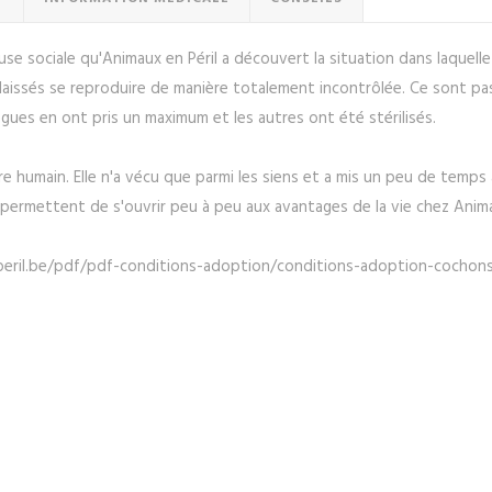
use sociale qu'Animaux en Péril a découvert la situation dans laquelle
s a laissés se reproduire de manière totalement incontrôlée. Ce sont
ègues en ont pris un maximum et les autres ont été stérilisés.
e humain. Elle n'a vécu que parmi les siens et a mis un peu de temps
 permettent de s'ouvrir peu à peu aux avantages de la vie chez Anima
peril.be/pdf/pdf-conditions-adoption/conditions-adoption-cochon